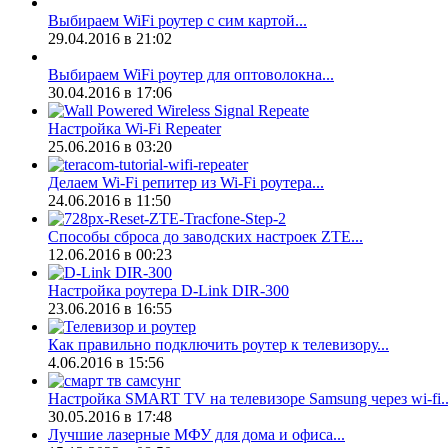
Выбираем WiFi роутер с сим картой...
29.04.2016 в 21:02
Выбираем WiFi роутер для оптоволокна...
30.04.2016 в 17:06
Настройка Wi-Fi Repeater
25.06.2016 в 03:20
Делаем Wi-Fi репитер из Wi-Fi роутера...
24.06.2016 в 11:50
Способы сброса до заводских настроек ZTE...
12.06.2016 в 00:23
Настройка роутера D-Link DIR-300
23.06.2016 в 16:55
Как правильно подключить роутер к телевизору...
4.06.2016 в 15:56
Настройка SMART TV на телевизоре Samsung через wi-fi..
30.05.2016 в 17:48
Лучшие лазерные МФУ для дома и офиса...