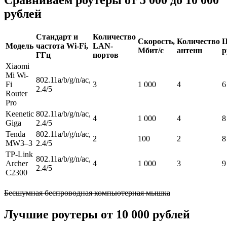
рублей
Стандарт и
Количество
Скорость,
Количество
Ц
Модель
частота Wi-Fi,
LAN-
Мбит/с
антенн
р
ГГц
портов
Xiaomi
Mi Wi-
802.11a/b/g/n/ac,
Fi
3
1 000
4
6
2.4/5
Router
Pro
Keenetic
802.11a/b/g/n/ac,
4
1 000
4
8
Giga
2.4/5
Tenda
802.11a/b/g/n/ac,
2
100
2
8
MW3–3
2.4/5
TP-Link
802.11a/b/g/n/ac,
Archer
4
1 000
3
9
2.4/5
C2300
Бесшумная беспроводная компьютерная мышка
Лучшие роутеры от 10 000 рублей