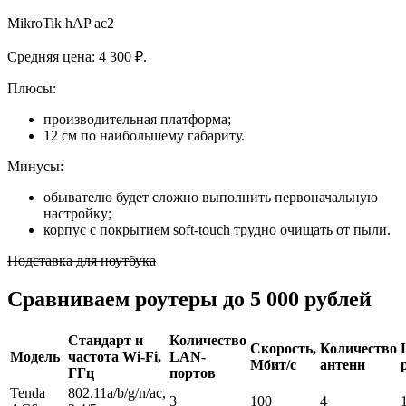
MikroTik hAP ac2
Средняя цена: 4 300 ₽.
Плюсы:
производительная платформа;
12 см по наибольшему габариту.
Минусы:
обывателю будет сложно выполнить первоначальную
настройку;
корпус с покрытием soft-touch трудно очищать от пыли.
Подставка для ноутбука
Сравниваем роутеры до 5 000 рублей
Стандарт и
Количество
Скорость,
Количество
Модель
частота Wi-Fi,
LAN-
Мбит/с
антенн
ГГц
портов
Tenda
802.11a/b/g/n/ac,
3
100
4