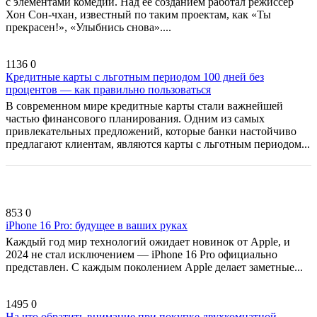
с элементами комедии. Над её созданием работал режиссёр
Хон Сон-чхан, известный по таким проектам, как «Ты
прекрасен!», «Улыбнись снова»....
1136
0
Кредитные карты с льготным периодом 100 дней без
процентов — как правильно пользоваться
В современном мире кредитные карты стали важнейшей
частью финансового планирования. Одним из самых
привлекательных предложений, которые банки настойчиво
предлагают клиентам, являются карты с льготным периодом...
853
0
iPhone 16 Pro: будущее в ваших руках
Каждый год мир технологий ожидает новинок от Apple, и
2024 не стал исключением — iPhone 16 Pro официально
представлен. С каждым поколением Apple делает заметные...
1495
0
На что обратить внимание при покупке двухкомнатной