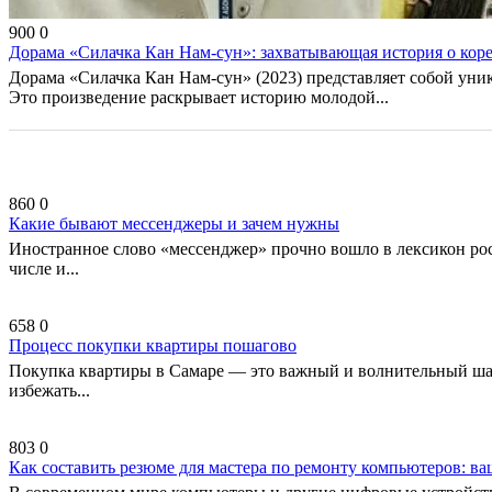
900
0
Дорама «Силачка Кан Нам-сун»: захватывающая история о кор
Дорама «Силачка Кан Нам-сун» (2023) представляет собой ун
Это произведение раскрывает историю молодой...
860
0
Какие бывают мессенджеры и зачем нужны
Иностранное слово «мессенджер» прочно вошло в лексикон ро
числе и...
658
0
Процесс покупки квартиры пошагово
Покупка квартиры в Самаре — это важный и волнительный шаг
избежать...
803
0
Как составить резюме для мастера по ремонту компьютеров: в