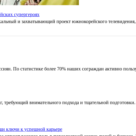
ейских супергероях
икальный и захватывающий проект южнокорейского телевидения,
ссиян. По статистике более 70% наших сограждан активно поль
, требующий внимательного подхода и тщательной подготовки. 
аши ключи к успешной карьере