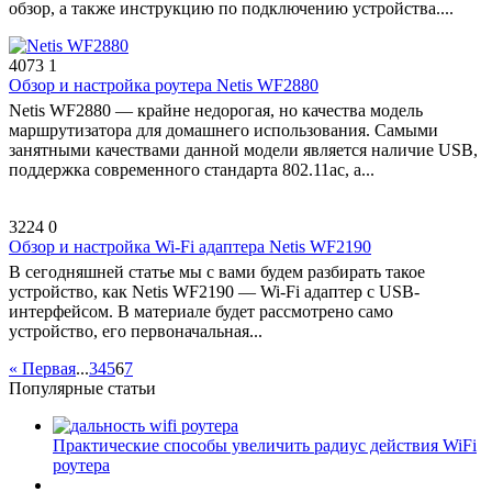
обзор, а также инструкцию по подключению устройства....
4073
1
Обзор и настройка роутера Netis WF2880
Netis WF2880 — крайне недорогая, но качества модель
маршрутизатора для домашнего использования. Самыми
занятными качествами данной модели является наличие USB,
поддержка современного стандарта 802.11ac, а...
3224
0
Обзор и настройка Wi-Fi адаптера Netis WF2190
В сегодняшней статье мы с вами будем разбирать такое
устройство, как Netis WF2190 — Wi-Fi адаптер с USB-
интерфейсом. В материале будет рассмотрено само
устройство, его первоначальная...
« Первая
...
3
4
5
6
7
Популярные статьи
Практические способы увеличить радиус действия WiFi
роутера