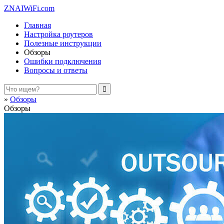
ZNAIWiFi.com
Главная
Настройка роутеров
Полезные инструкции
Обзоры
Ошибки подключения
Вопросы и ответы
»
Обзоры
Обзоры